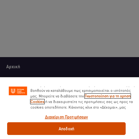
Χρησιμοποιούμε cookies ( και παρόμοιες τεχνικές)
προκειμένου να βελτιώσουμε την εμπειρία σας στον ιστότοπό
μας. Τα Cookies σας βοηθούν να απολαμβάνετε κάποιες
δυνατότητες ( όπως να αποθηκεύετε επιγραμμικά το « καλάθι
Αρχική
αγορών» σας) την λειτουργία κοινωνικής δικτύωσης ( για το
facebook, Instagram κλπ) και να διαμορφώνονται τα μηνύματα
Οι Μάρκες μας
και να εμφανίζονται οι διαφημίσεις προσαρμοσμένες στα
ενδιαφέροντά σας ( στον ιστότοπό μας και αλλού). Επίσης μας
βοηθούν να καταλάβουμε πως χρησιμοποιείται ο ιστότοπός
Νέα & Τάσεις
μας. Μπορείτε να διαβάσετε την
Γνωστοποίηση για τη χρηση
Cookies
ή να διαχειριστείτε τις προτιμήσεις σας ως προς τα
Εκπαίδευση για Chefs
cookies οποτεδήποτε. Κάνοντας κλικ στο «Δέχομαι», μας
δίνετε την συναίνεσή σας για την χρήση cookies.
Διαχείριση Προτιμήσεων
Συνταγές
Αποδοχή
Προϊόντα & E-Shop