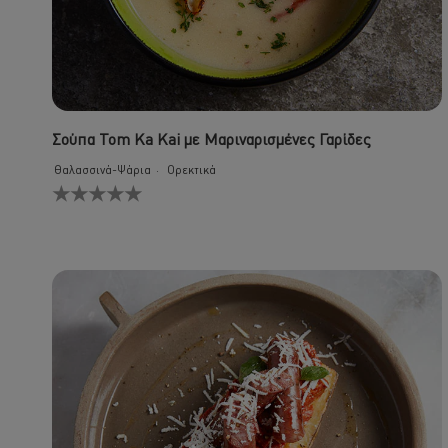
Σούπα Tom Ka Kai με Μαριναρισμένες Γαρίδες
Θαλασσινά-Ψάρια
Ορεκτικά
Δεν
υποβλήθηκαν
αξιολογήσεις
για
αυτό
το
recipe