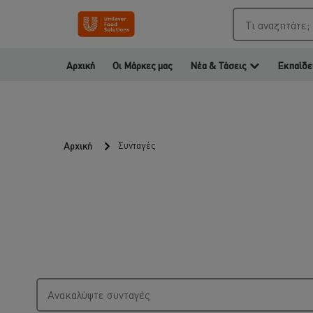
Τι αναζητάτε;
Αρχική
Οι Μάρκες μας
Νέα & Τάσεις
Εκπαίδε
Συνταγές
Αρχική