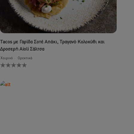
Tacos με Γαρίδα Σοτέ Απάκι, Τραγανό Κολοκύθι και
Δροσερή Aioli Σάλτσα
Χοιρινό
Ορεκτικά
Δεν
υποβλήθηκαν
αξιολογήσεις
για
αυτό
το
recipe