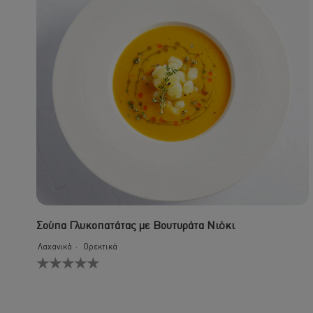
Σούπα Γλυκοπατάτας με Βουτυράτα Νιόκι
Λαχανικά
Ορεκτικά
Δεν
υποβλήθηκαν
αξιολογήσεις
για
αυτό