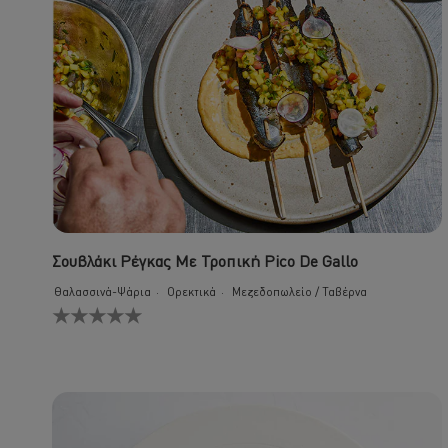
Σουβλάκι Ρέγκας Με Τροπική Pico De Gallo
Θαλασσινά-Ψάρια
Ορεκτικά
Μεζεδοπωλείο / Ταβέρνα
Δεν
υποβλήθηκαν
αξιολογήσεις
για
αυτό
το
recipe