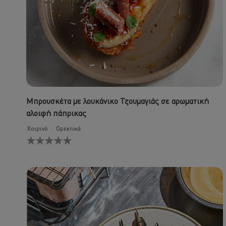
Μπρουσκέτα με λουκάνικο Τζουμαγιάς σε αρωματική
αλοιφή πάπρικας
Χοιρινό
Ορεκτικά
Δεν
υποβλήθηκαν
αξιολογήσεις
για
αυτό
το
recipe