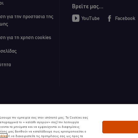
οι
Βρείτε μας...
ση για την προστασια της
YouTube
Facebook
ζωης
ση για τη χρηση cookies
οσελίδας
ότητα
s | Όλα τα δικαιώματα διατηρούνται
ώσουμε την εμπειρία σας στον ιστότοπό μας. Τα Cookies σας
πιγραμμικά το « καλάθι αγορών» σας) την λειτουργία
ονται τα μηνύματα και να εμφανίζονται οι διαφημίσεις
Επίσης μας βοηθούν να καταλάβουμε πως χρησιμοποιείται ο
okies
ή να διαχειριστείτε τις προτιμήσεις σας ως προς τα