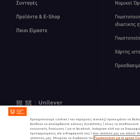
Συνταγές
Νομικοί Όρ
Προϊόντα & E-Shop
Γνωστοποιη
ιδιωτικης 
Ποιοι Είμαστε
Γνωστοποίη
Χάρτης ιστ
Προσβασιμ
© 2026 Unilever Food Solution
Χρησιμοποιούμε cookies ( και παρόμοιες τεχνικές) προκειμένου να βελτι
βοηθούν να απολαμβάνετε κάποιες δυνατότητες ( όπως να αποθηκεύετε ε
κοινωνικής δικτύωσης ( για το facebook, Instagram κλπ) και να διαμορφών
προσαρμοσμένες στα ενδιαφέροντά σας ( στον ιστότοπό μας και αλλού). 
ιστότοπός μας. Μπορείτε να διαβάσετε την
Γνωστοποίηση για τη χρηση Co