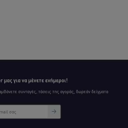
το
recipe
 μας για να μένετε ενήμεροι!
μβάνετε συνταγές, τάσεις της αγοράς, δωρεάν δείγματα
mail σας