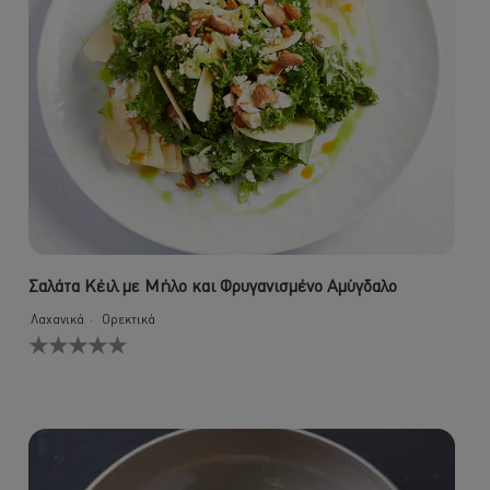
Σαλάτα Κέιλ με Μήλο και Φρυγανισμένο Αμύγδαλο
Λαχανικά
Ορεκτικά
Δεν
υποβλήθηκαν
αξιολογήσεις
για
αυτό
το
recipe