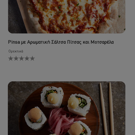
Pinsa με Αρωματική Σάλτσα Πίτσας και Μοτσαρέλα
Ορεκτικά
Δεν
υποβλήθηκαν
αξιολογήσεις
για
αυτό
το
recipe