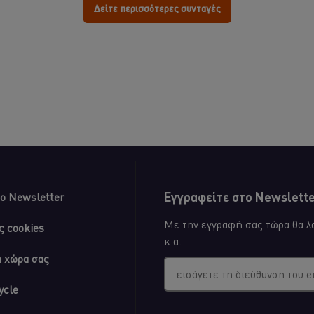
το
Δείτε περισσότερες συνταγές
recipe
Εγγραφείτε στο Newsletter
ο Newsletter
Με την εγγραφή σας τώρα θα λα
ς cookies
κ.α.
η χώρα σας
εισάγετε τη διεύθυνση του e
ycle