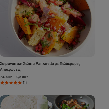
Χειμωνιάτικη Σαλάτα Panzarella με Πολύχρωμες
Αποχρώσεις
Λαχανικά
Ορεκτικά
Η
(1)
μέση
βαθμολογία
αυτού
του
Χειμωνιάτικη
Σαλάτα