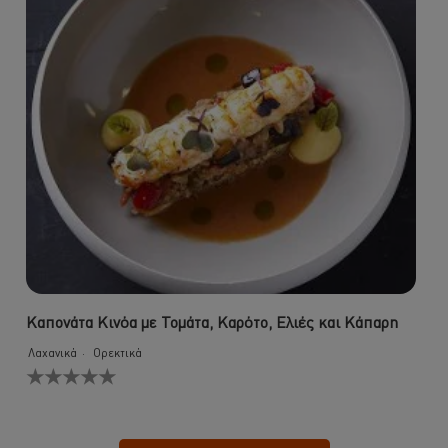
Καπονάτα Κινόα με Τομάτα, Καρότο, Ελιές και Κάπαρη
Λαχανικά
Ορεκτικά
Δεν
υποβλήθηκαν
αξιολογήσεις
για
αυτό