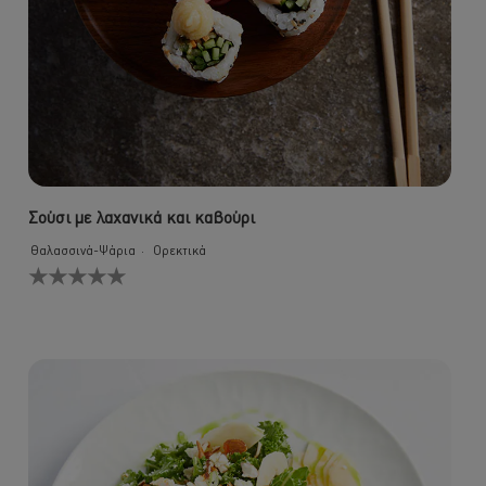
Σούσι με λαχανικά και καβούρι
Θαλασσινά-Ψάρια
Ορεκτικά
Δεν
υποβλήθηκαν
αξιολογήσεις
για
αυτό
το
recipe