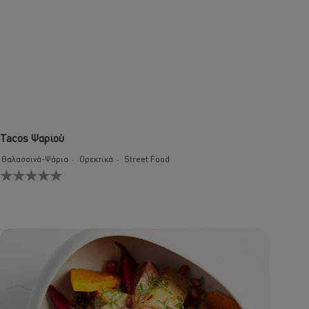
Tacos Ψαριού
Θαλασσινά-Ψάρια
Ορεκτικά
Street Food
Δεν
υποβλήθηκαν
αξιολογήσεις
για
αυτό
το
recipe